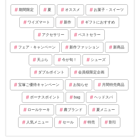
期間限定
夏
オススメ
お菓子・スイーツ
ワイズマート
新作
ギフトにおすすめ
アクセサリー
ベストセラー
フェア・キャンペーン
新作ファッション
新商品
天ぷら
今が旬！
シューズ
ダブルポイント
会員様限定企画
宝塚ご優待キャンペーン
お知らせ
月間特売商品
ボーナスポイント
bag
ヘッドスパ
ロールケーキ
農ブランド
夏メニュー
人気メニュー
セール
特売
割引