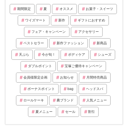
期間限定
夏
オススメ
お菓子・スイーツ
ワイズマート
新作
ギフトにおすすめ
フェア・キャンペーン
アクセサリー
ベストセラー
新作ファッション
新商品
天ぷら
今が旬！
ボディケア
シューズ
ダブルポイント
宝塚ご優待キャンペーン
会員様限定企画
お知らせ
月間特売商品
ボーナスポイント
bag
ヘッドスパ
ロールケーキ
農ブランド
人気メニュー
夏メニュー
セール
割引