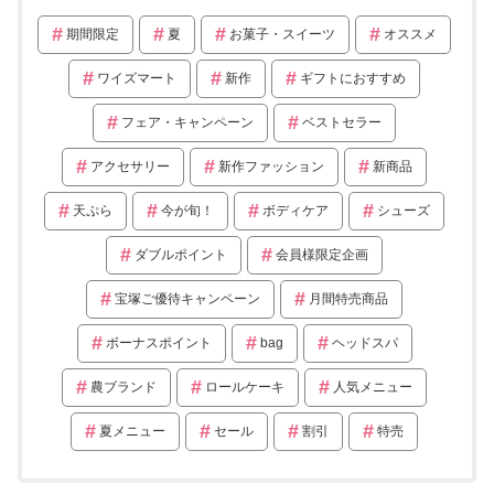
期間限定
夏
お菓子・スイーツ
オススメ
ワイズマート
新作
ギフトにおすすめ
フェア・キャンペーン
ベストセラー
アクセサリー
新作ファッション
新商品
天ぷら
今が旬！
ボディケア
シューズ
ダブルポイント
会員様限定企画
宝塚ご優待キャンペーン
月間特売商品
ボーナスポイント
bag
ヘッドスパ
農ブランド
ロールケーキ
人気メニュー
夏メニュー
セール
割引
特売