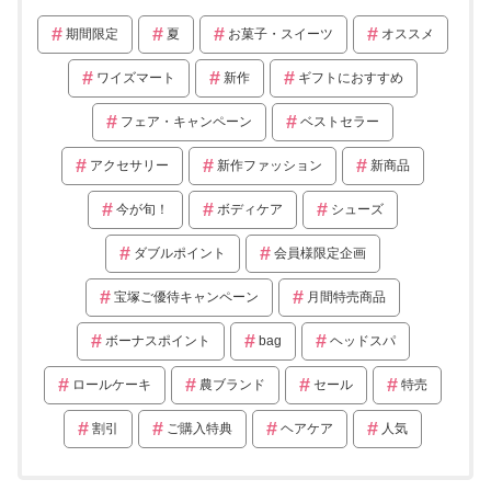
期間限定
夏
お菓子・スイーツ
オススメ
ワイズマート
新作
ギフトにおすすめ
フェア・キャンペーン
ベストセラー
アクセサリー
新作ファッション
新商品
今が旬！
ボディケア
シューズ
ダブルポイント
会員様限定企画
宝塚ご優待キャンペーン
月間特売商品
ボーナスポイント
bag
ヘッドスパ
ロールケーキ
農ブランド
セール
特売
割引
ご購入特典
ヘアケア
人気