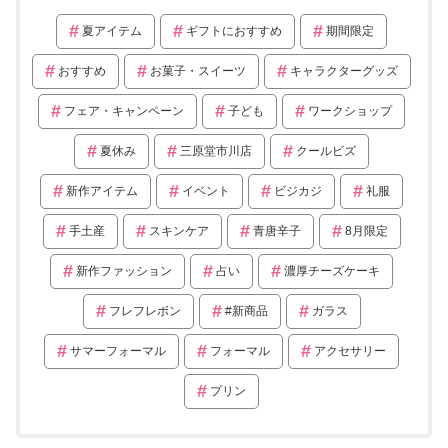
夏アイテム
ギフトにおすすめ
期間限定
おすすめ
お菓子・スイーツ
キャラクターグッズ
フェア・キャンペーン
子ども
ワークショップ
夏休み
三原堂市川店
クールビズ
新作アイテム
イベント
ビジカジ
礼服
手土産
スキンケア
青唐辛子
8月限定
新作ファッション
占い
濃厚チーズケーキ
フレフレボン
#新商品
ガラス
サマーフォーマル
フォーマル
アクセサリー
プリン