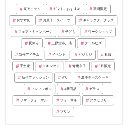
夏アイテム
ギフトにおすすめ
期間限定
おすすめ
お菓子・スイーツ
キャラクターグッズ
フェア・キャンペーン
子ども
ワークショップ
夏休み
三原堂市川店
クールビズ
新作アイテム
イベント
ビジカジ
礼服
手土産
スキンケア
青唐辛子
8月限定
新作ファッション
占い
濃厚チーズケーキ
フレフレボン
#新商品
ガラス
サマーフォーマル
フォーマル
アクセサリー
プリン