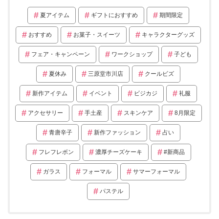
夏アイテム
ギフトにおすすめ
期間限定
おすすめ
お菓子・スイーツ
キャラクターグッズ
フェア・キャンペーン
ワークショップ
子ども
夏休み
三原堂市川店
クールビズ
新作アイテム
イベント
ビジカジ
礼服
アクセサリー
手土産
スキンケア
8月限定
青唐辛子
新作ファッション
占い
フレフレボン
濃厚チーズケーキ
#新商品
ガラス
フォーマル
サマーフォーマル
パステル