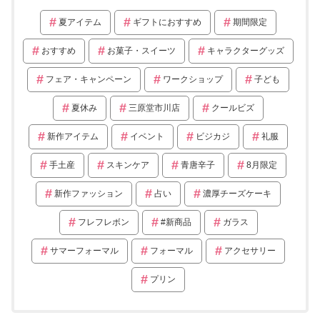
夏アイテム
ギフトにおすすめ
期間限定
おすすめ
お菓子・スイーツ
キャラクターグッズ
フェア・キャンペーン
ワークショップ
子ども
夏休み
三原堂市川店
クールビズ
新作アイテム
イベント
ビジカジ
礼服
手土産
スキンケア
青唐辛子
8月限定
新作ファッション
占い
濃厚チーズケーキ
フレフレボン
#新商品
ガラス
サマーフォーマル
フォーマル
アクセサリー
プリン