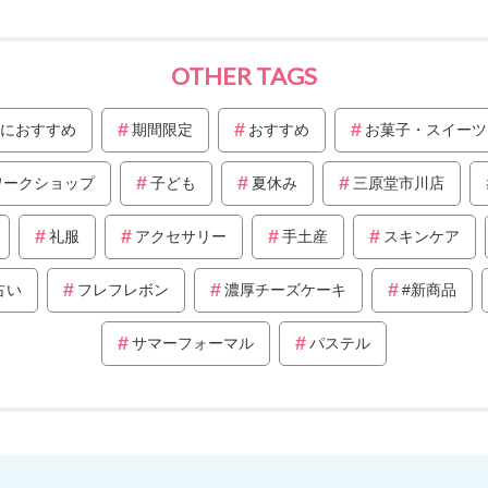
OTHER TAGS
におすすめ
期間限定
おすすめ
お菓子・スイーツ
ワークショップ
子ども
夏休み
三原堂市川店
礼服
アクセサリー
手土産
スキンケア
占い
フレフレボン
濃厚チーズケーキ
#新商品
サマーフォーマル
パステル