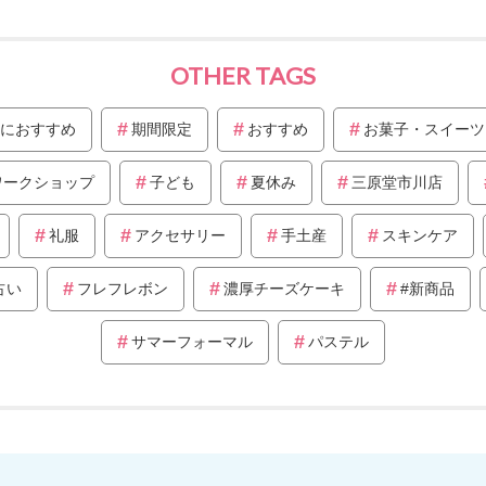
OTHER TAGS
におすすめ
期間限定
おすすめ
お菓子・スイーツ
ワークショップ
子ども
夏休み
三原堂市川店
礼服
アクセサリー
手土産
スキンケア
占い
フレフレボン
濃厚チーズケーキ
#新商品
サマーフォーマル
パステル