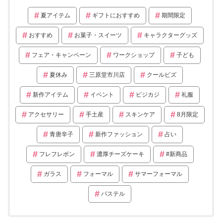
夏アイテム
ギフトにおすすめ
期間限定
おすすめ
お菓子・スイーツ
キャラクターグッズ
フェア・キャンペーン
ワークショップ
子ども
夏休み
三原堂市川店
クールビズ
新作アイテム
イベント
ビジカジ
礼服
アクセサリー
手土産
スキンケア
8月限定
青唐辛子
新作ファッション
占い
フレフレボン
濃厚チーズケーキ
#新商品
ガラス
フォーマル
サマーフォーマル
パステル