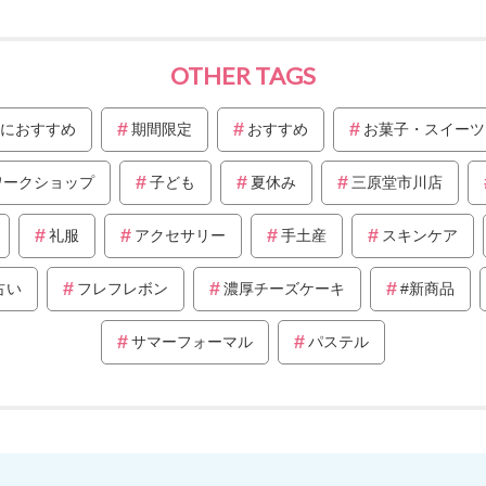
OTHER TAGS
におすすめ
期間限定
おすすめ
お菓子・スイーツ
ワークショップ
子ども
夏休み
三原堂市川店
礼服
アクセサリー
手土産
スキンケア
占い
フレフレボン
濃厚チーズケーキ
#新商品
サマーフォーマル
パステル