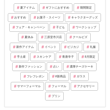
夏アイテム
ギフトにおすすめ
期間限定
おすすめ
お菓子・スイーツ
キャラクターグッズ
フェア・キャンペーン
子ども
ワークショップ
夏休み
三原堂市川店
クールビズ
新作アイテム
イベント
ビジカジ
礼服
手土産
スキンケア
青唐辛子
8月限定
新作ファッション
占い
濃厚チーズケーキ
フレフレボン
#新商品
ガラス
サマーフォーマル
フォーマル
アクセサリー
プリン