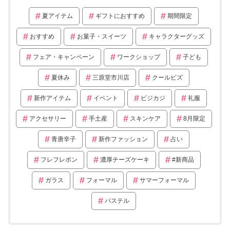
夏アイテム
ギフトにおすすめ
期間限定
おすすめ
お菓子・スイーツ
キャラクターグッズ
フェア・キャンペーン
ワークショップ
子ども
夏休み
三原堂市川店
クールビズ
新作アイテム
イベント
ビジカジ
礼服
アクセサリー
手土産
スキンケア
8月限定
青唐辛子
新作ファッション
占い
フレフレボン
濃厚チーズケーキ
#新商品
ガラス
フォーマル
サマーフォーマル
パステル