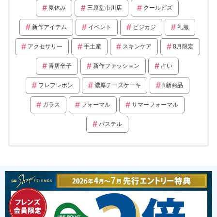
夏休み
三原堂市川店
クールビズ
新作アイテム
イベント
ビジカジ
礼服
アクセサリー
手土産
スキンケア
8月限定
青唐辛子
新作ファッション
占い
フレフレボン
濃厚チーズケーキ
#新商品
ガラス
フォーマル
サマーフォーマル
パステル