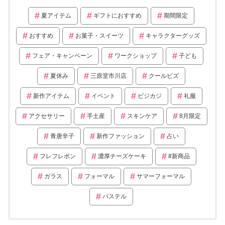
夏アイテム
ギフトにおすすめ
期間限定
おすすめ
お菓子・スイーツ
キャラクターグッズ
フェア・キャンペーン
ワークショップ
子ども
夏休み
三原堂市川店
クールビズ
新作アイテム
イベント
ビジカジ
礼服
アクセサリー
手土産
スキンケア
8月限定
青唐辛子
新作ファッション
占い
フレフレボン
濃厚チーズケーキ
#新商品
ガラス
フォーマル
サマーフォーマル
パステル