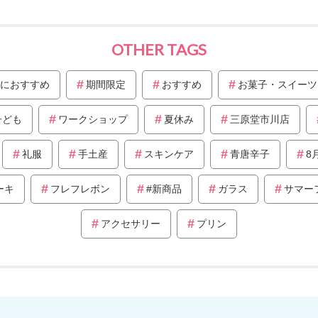
OTHER TAGS
におすすめ
期間限定
おすすめ
お菓子・スイーツ
子ども
ワークショップ
夏休み
三原堂市川店
礼服
手土産
スキンケア
青唐辛子
8
ーキ
フレフレボン
#新商品
ガラス
サマー
アクセサリー
プリン