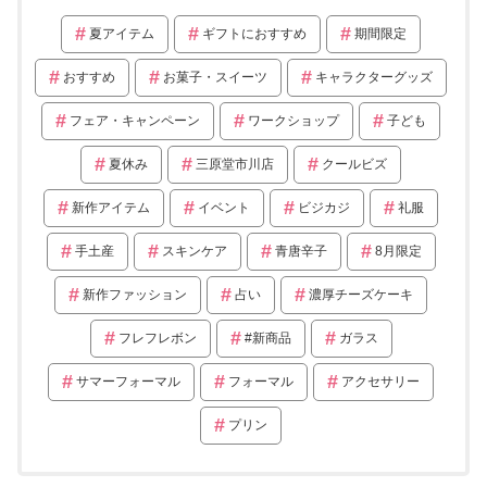
夏アイテム
ギフトにおすすめ
期間限定
おすすめ
お菓子・スイーツ
キャラクターグッズ
フェア・キャンペーン
ワークショップ
子ども
夏休み
三原堂市川店
クールビズ
新作アイテム
イベント
ビジカジ
礼服
手土産
スキンケア
青唐辛子
8月限定
新作ファッション
占い
濃厚チーズケーキ
フレフレボン
#新商品
ガラス
サマーフォーマル
フォーマル
アクセサリー
プリン