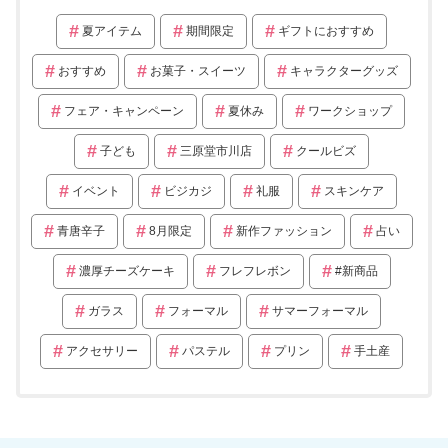
夏アイテム
期間限定
ギフトにおすすめ
おすすめ
お菓子・スイーツ
キャラクターグッズ
フェア・キャンペーン
夏休み
ワークショップ
子ども
三原堂市川店
クールビズ
イベント
ビジカジ
礼服
スキンケア
青唐辛子
8月限定
新作ファッション
占い
濃厚チーズケーキ
フレフレボン
#新商品
ガラス
フォーマル
サマーフォーマル
アクセサリー
パステル
プリン
手土産