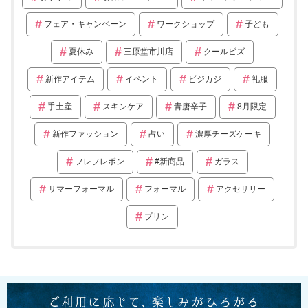
フェア・キャンペーン
ワークショップ
子ども
夏休み
三原堂市川店
クールビズ
新作アイテム
イベント
ビジカジ
礼服
手土産
スキンケア
青唐辛子
8月限定
新作ファッション
占い
濃厚チーズケーキ
フレフレボン
#新商品
ガラス
サマーフォーマル
フォーマル
アクセサリー
プリン