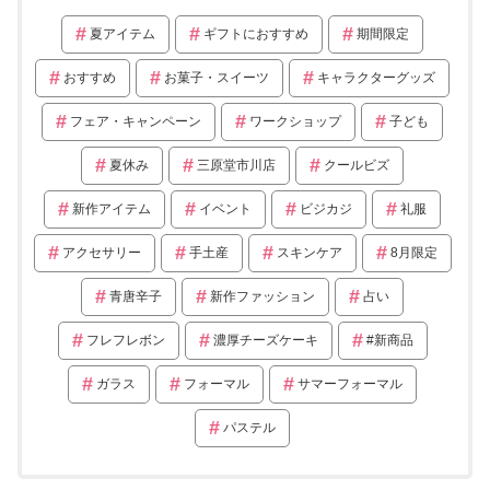
夏アイテム
ギフトにおすすめ
期間限定
おすすめ
お菓子・スイーツ
キャラクターグッズ
フェア・キャンペーン
ワークショップ
子ども
夏休み
三原堂市川店
クールビズ
新作アイテム
イベント
ビジカジ
礼服
アクセサリー
手土産
スキンケア
8月限定
青唐辛子
新作ファッション
占い
フレフレボン
濃厚チーズケーキ
#新商品
ガラス
フォーマル
サマーフォーマル
パステル