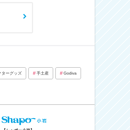
クターグッズ
手土産
Godiva