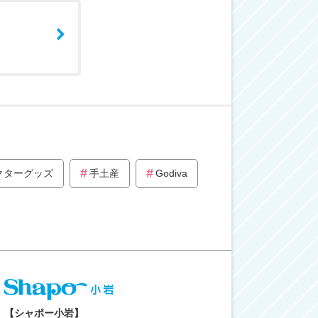
クターグッズ
手土産
Godiva
【シャポー小岩】