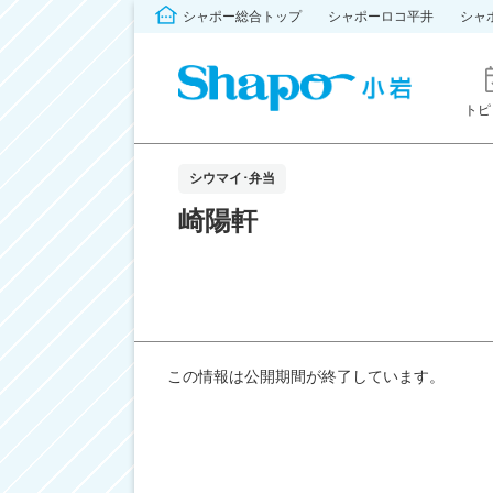
シャポー総合トップ
シャポーロコ平井
シャ
トピ
シウマイ･弁当
崎陽軒
この情報は公開期間が終了しています。