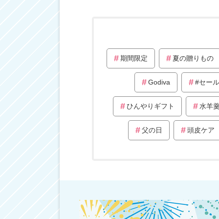
期間限定
夏の贈りもの
Godiva
#セー
ひんやりギフト
水羊
父の日
頭皮ケア