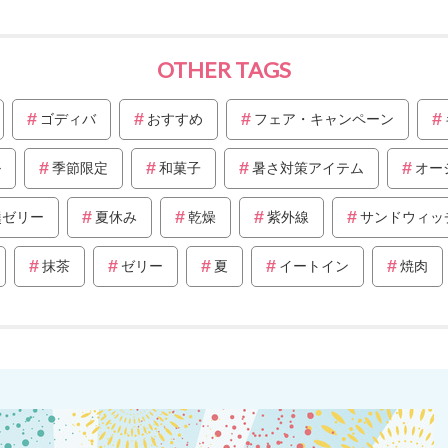
OTHER TAGS
ゴディバ
おすすめ
フェア・キャンペーン
ル
季節限定
和菓子
暑さ対策アイテム
オー
羹ゼリー
夏休み
乾燥
紫外線
サンドウィッ
抹茶
ゼリー
夏
イートイン
焼肉