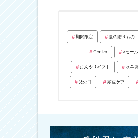
期間限定
夏の贈りもの
Godiva
#セー
ひんやりギフト
水羊
父の日
頭皮ケア