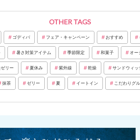
OTHER TAGS
ゴディバ
フェア・キャンペーン
おすすめ
ル
暑さ対策アイテム
季節限定
和菓子
オー
羹ゼリー
夏休み
紫外線
乾燥
サンドウィッ
抹茶
ゼリー
夏
イートイン
こだわりグ