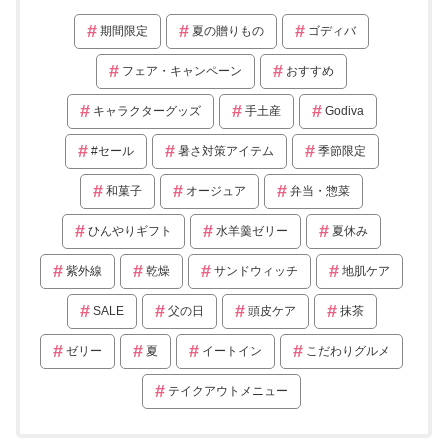
期間限定
夏の贈りもの
ゴディバ
フェア・キャンペーン
おすすめ
キャラクターグッズ
手土産
Godiva
#セール
暑さ対策アイテム
季節限定
和菓子
オージュア
弁当・惣菜
ひんやりギフト
水羊羹ゼリー
夏休み
紫外線
乾燥
サンドウィッチ
地肌ケア
SALE
父の日
頭皮ケア
抹茶
ゼリー
夏
イートイン
こだわりグルメ
テイクアウトメニュー