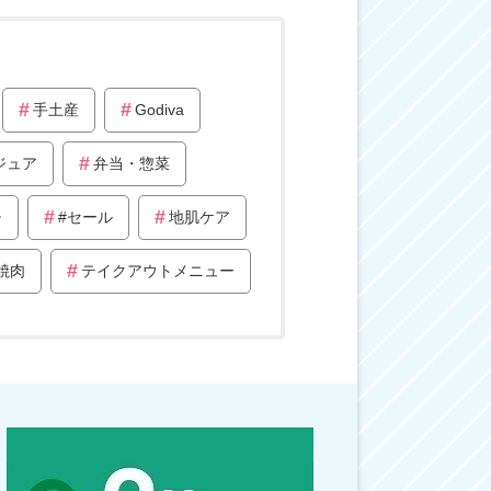
手土産
Godiva
ジュア
弁当・惣菜
チ
#セール
地肌ケア
焼肉
テイクアウトメニュー