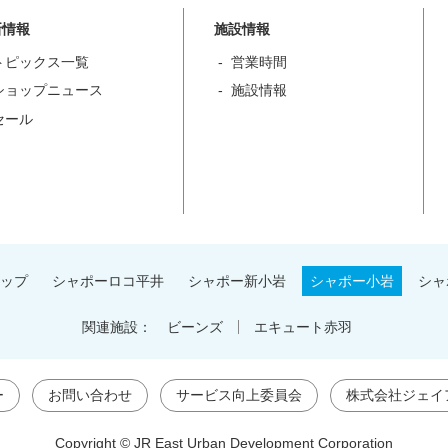
新情報
施設情報
トピックス一覧
営業時間
ショップニュース
施設情報
セール
ップ
シャポーロコ平井
シャポー新小岩
シャポー小岩
シャ
関連施設：
ビーンズ
エキュート赤羽
ー
お問い合わせ
サービス向上委員会
株式会社ジェイ
Copyright © JR East Urban Development Corporation