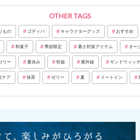
OTHER TAGS
りもの
ゴディバ
キャラクターグッズ
おすすめ
和菓子
季節限定
暑さ対策アイテム
オー
ゼリー
夏休み
乾燥
紫外線
サンドウィッ
皮ケア
抹茶
ゼリー
夏
イートイン