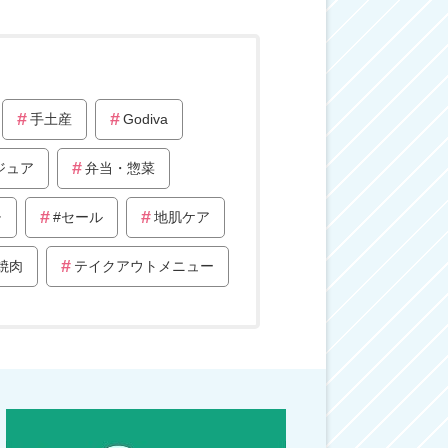
手土産
Godiva
ジュア
弁当・惣菜
チ
#セール
地肌ケア
焼肉
テイクアウトメニュー