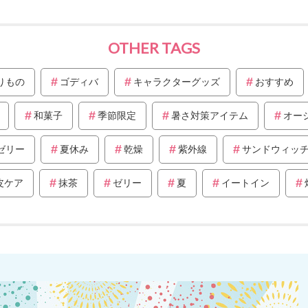
OTHER TAGS
りもの
ゴディバ
キャラクターグッズ
おすすめ
和菓子
季節限定
暑さ対策アイテム
オー
ゼリー
夏休み
乾燥
紫外線
サンドウィッ
皮ケア
抹茶
ゼリー
夏
イートイン