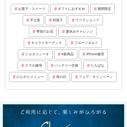
お菓子・スイーツ
ギフトにおすすめ
期間限定
手土産
和菓子
ワークショップ
季節のお花
夏休みチャレンジ
キャラクターグッズ
フルーツタルト
トルタイシーオ
#新商品
iPhone修理
スマホ修理
バッテリー交換
たちばな
ひんやりメニュー
母の日
フェア・キャンペーン