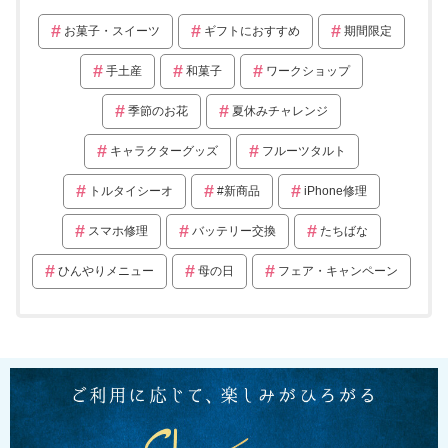
お菓子・スイーツ
ギフトにおすすめ
期間限定
手土産
和菓子
ワークショップ
季節のお花
夏休みチャレンジ
キャラクターグッズ
フルーツタルト
トルタイシーオ
#新商品
iPhone修理
スマホ修理
バッテリー交換
たちばな
ひんやりメニュー
母の日
フェア・キャンペーン