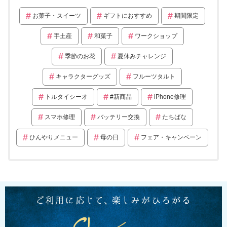
お菓子・スイーツ
ギフトにおすすめ
期間限定
手土産
和菓子
ワークショップ
季節のお花
夏休みチャレンジ
キャラクターグッズ
フルーツタルト
トルタイシーオ
#新商品
iPhone修理
スマホ修理
バッテリー交換
たちばな
ひんやりメニュー
母の日
フェア・キャンペーン