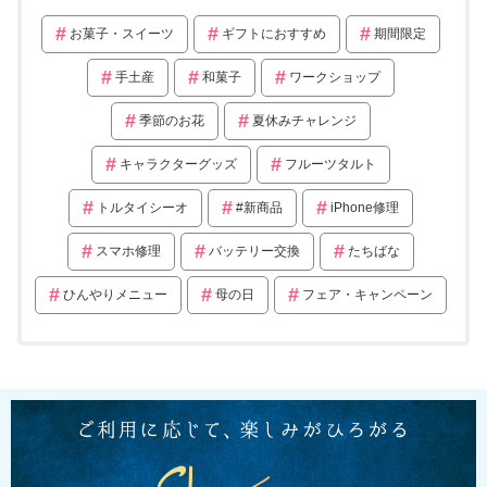
お菓子・スイーツ
ギフトにおすすめ
期間限定
手土産
和菓子
ワークショップ
季節のお花
夏休みチャレンジ
キャラクターグッズ
フルーツタルト
トルタイシーオ
#新商品
iPhone修理
スマホ修理
バッテリー交換
たちばな
ひんやりメニュー
母の日
フェア・キャンペーン