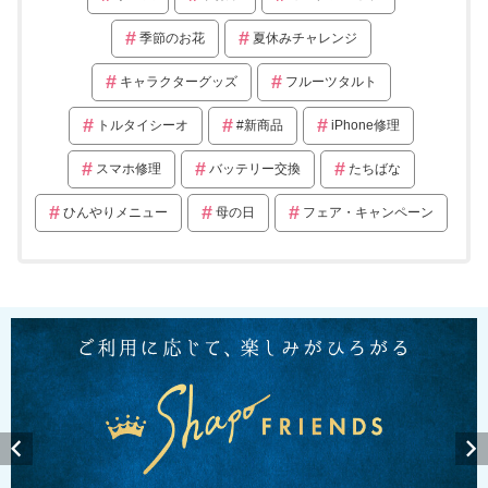
季節のお花
夏休みチャレンジ
キャラクターグッズ
フルーツタルト
トルタイシーオ
#新商品
iPhone修理
スマホ修理
バッテリー交換
たちばな
ひんやりメニュー
母の日
フェア・キャンペーン