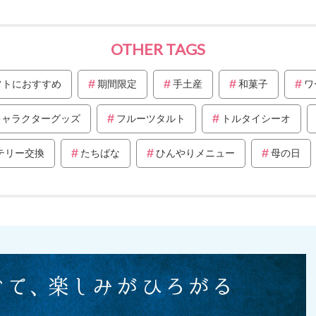
OTHER TAGS
フトにおすすめ
期間限定
手土産
和菓子
ワ
キャラクターグッズ
フルーツタルト
トルタイシーオ
テリー交換
たちばな
ひんやりメニュー
母の日