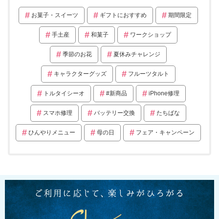
お菓子・スイーツ
ギフトにおすすめ
期間限定
手土産
和菓子
ワークショップ
季節のお花
夏休みチャレンジ
キャラクターグッズ
フルーツタルト
トルタイシーオ
#新商品
iPhone修理
スマホ修理
バッテリー交換
たちばな
ひんやりメニュー
母の日
フェア・キャンペーン