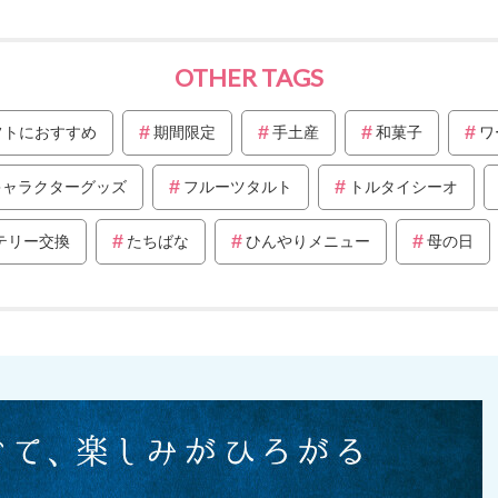
OTHER TAGS
フトにおすすめ
期間限定
手土産
和菓子
ワ
キャラクターグッズ
フルーツタルト
トルタイシーオ
テリー交換
たちばな
ひんやりメニュー
母の日