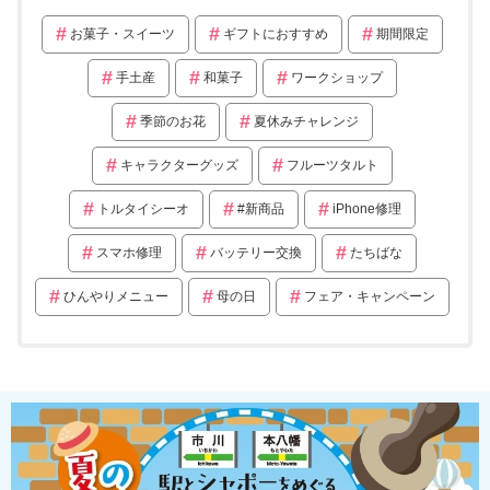
お菓子・スイーツ
ギフトにおすすめ
期間限定
手土産
和菓子
ワークショップ
季節のお花
夏休みチャレンジ
キャラクターグッズ
フルーツタルト
トルタイシーオ
#新商品
iPhone修理
スマホ修理
バッテリー交換
たちばな
ひんやりメニュー
母の日
フェア・キャンペーン