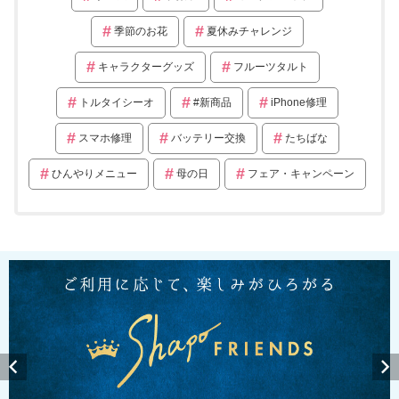
季節のお花
夏休みチャレンジ
キャラクターグッズ
フルーツタルト
トルタイシーオ
#新商品
iPhone修理
スマホ修理
バッテリー交換
たちばな
ひんやりメニュー
母の日
フェア・キャンペーン