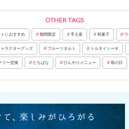
OTHER TAGS
フトにおすすめ
期間限定
手土産
和菓子
ワ
キャラクターグッズ
フルーツタルト
トルタイシーオ
テリー交換
たちばな
ひんやりメニュー
母の日