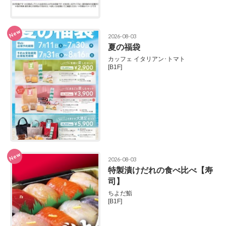
New
2026-08-03
夏の福袋
カッフェ イタリアン･トマト
[B1F]
New
2026-08-03
特製漬けだれの食べ比べ【寿
司】
ちよだ鮨
[B1F]