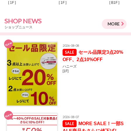
[ 1F ]
[ 1F ]
[ B1F ]
SHOP NEWS
MORE
ショップニュース
New
2026-08-08
セール品限定3点20%
OFF、2点10%OFF
ハニーズ
[1F]
New
2026-08-07
MORE SALE！一部S
ALE商品をさらに値下げし、