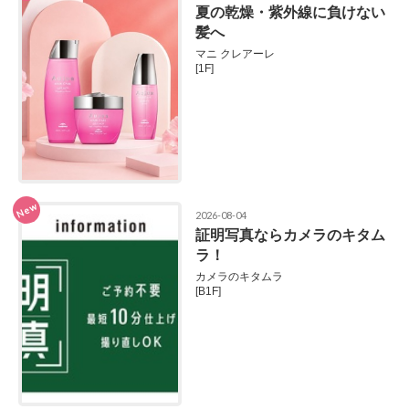
夏の乾燥・紫外線に負けない
髪へ
マニ クレアーレ
[1F]
New
2026-08-04
証明写真ならカメラのキタム
ラ！
カメラのキタムラ
[B1F]