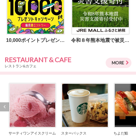
10,000ポイントプレゼントキャンペーン！
令和８年熊本地震で被災された皆さまに、心よりお見舞い申し上げます
RESTAURANT & CAFE
MORE
レストラン&カフェ
ト
サーティワンアイスクリーム
スターバックス
ちよだ鮨