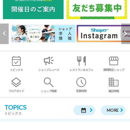
トピックス
ショップニュース
レストラン＆カフェ
期間限定ショップ
フロアガイド
ショップ検索
営業時間
施設情報
TOPICS
calendar_month
MORE
トピックス