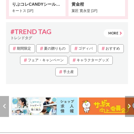
りぶコレCANDYシール入荷しました✨
黄金柑
キートス [1F]
菓匠 寛永堂 [1F]
#TREND TAG
MORE
トレンドタグ
期間限定
夏の贈りもの
ゴディバ
おすすめ
フェア・キャンペーン
キャラクターグッズ
手土産