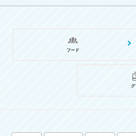
フード
グ