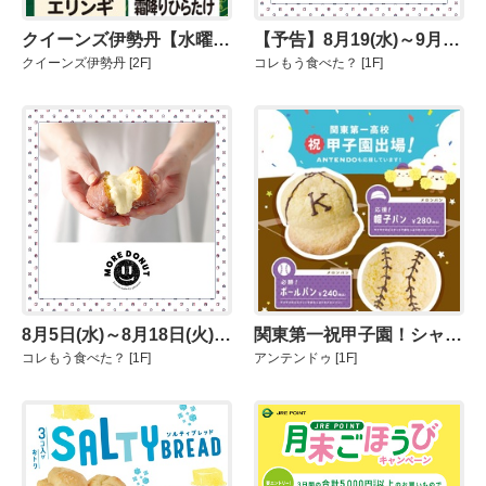
クイーンズ伊勢丹【水曜・木曜日は青果の日】
【予告】8月19(水)～9月1日(火)の出店ブランド『京はやしや』
クイーンズ伊勢丹
[2F]
コレもう食べた？
[1F]
8月5日(水)～8月18日(火)の出店ブランド『モアドーナツ』
関東第一祝甲子園！シャポー新小岩店限定の応援パン発売
コレもう食べた？
[1F]
アンテンドゥ
[1F]