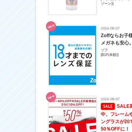
ゾーン)]
New
2026-08-07
Zoffならお子
メガネも安心
ゾフ
[B1F(本館)]
New
2026-08-07
SALE
中、フレーム
ングラスが20
50％OFFに！