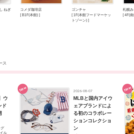
し ねぎ
コメダ珈琲店
ゴンチャ
札幌み
[ B1F(本館) ]
[ 1F(本館フードマーケッ
[ 4F(南
トゾーン) ]
ース
New
New
2026-08-07
】ウ
MLBと国内アイウ
ンド
ェアブランドによ
開
る初のコラボレー
ションコレクショ
ン
ング
タイル