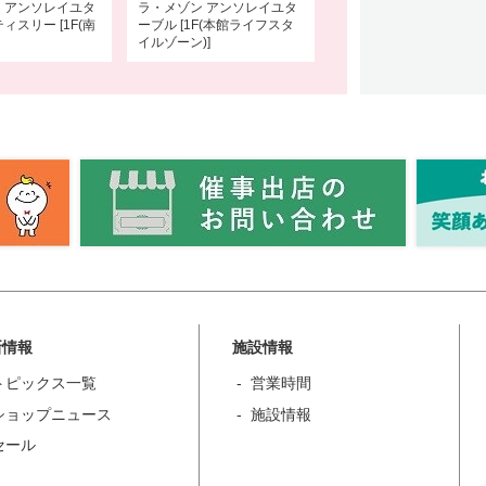
 アンソレイユタ
ラ・メゾン アンソレイユタ
ィスリー [1F(南
ーブル [1F(本館ライフスタ
イルゾーン)]
新情報
施設情報
トピックス一覧
営業時間
ショップニュース
施設情報
セール