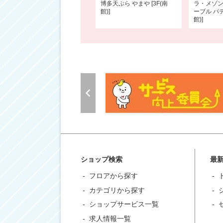
博多天ぷら やまや [3F(南
ラ・メゾン
館)]
ーブル パテ
館)]
ショップ検索
最
フロアから探す
カテゴリから探す
ショップサービス一覧
求人情報一覧