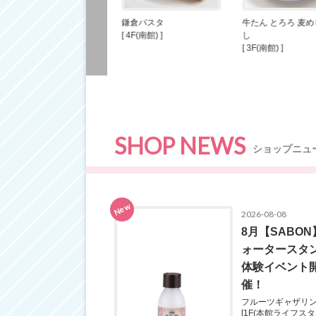
ウィズグリーン
鎌倉パスタ
牛たん とろろ 麦め
[ 1F(本館フードマーケッ
[ 4F(南館) ]
し
トゾーン) ]
[ 3F(南館) ]
SHOP NEWS
ショップニュ
New
2026-08-08
8月【SABON
ォータースタ
体験イベント
催！
フルーツギャザリ
[1F(本館ライフス