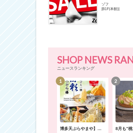
ゾフ
[B1F(本館)]
SHOP NEWS RA
ニュースランキング
1
2
博多天ぷらやまや】夏季限定 涼彩（りょうさい）天ぷら膳の販売開始！