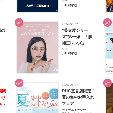
ゾフ
[B1F(本館)]
New
New
2026-08-07
様の
“美支度シリー
。
ズ”第一弾 「肌
補正レンズ」
ゾフ
[B1F(本館)]
New
New
2026-08-07
期間
DHC直営店限定！
夏の集中お手入れ
やサ
フェア
％～
ディーエイチシー