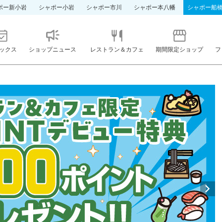
ポー新小岩
シャポー小岩
シャポー市川
シャポー本八幡
シャポー船
ックス
ショップニュース
レストラン＆カフェ
期間限定ショップ
フ