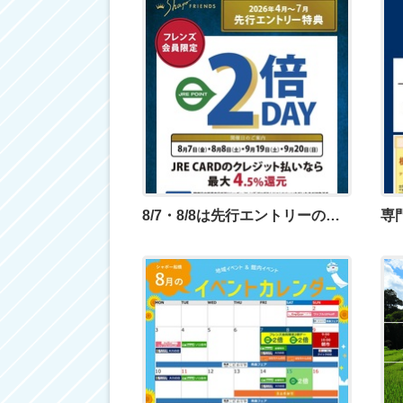
8/7・8/8は先行エントリーの方限定2倍DAY♪
専