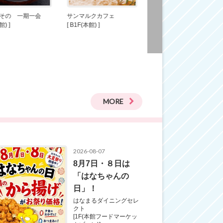
その 一期一会
サンマルクカフェ
スターバックスコーヒー
館) ]
[ B1F(本館) ]
[ 2F(南館) ]
MORE
2026-08-07
8月7日・８日は
「はなちゃんの
日」！
はなまるダイニングセレ
クト
[1F(本館フードマーケッ