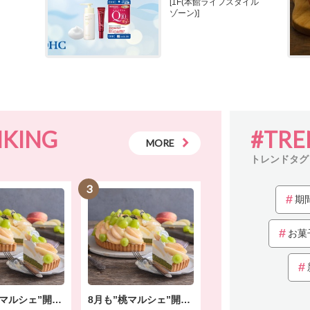
[1F(本館ライフスタイル
ゾーン)]
NKING
#TRE
MORE
トレンドタグ
3
期
お菓
8月も”桃マルシェ”開催中！
8月も”桃マルシェ”開催中！