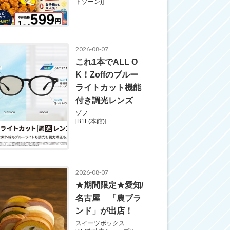
トゾーン)]
2026-08-07
これ1本でALL O
K！Zoffのブルー
ライトカット機能
付き調光レンズ
ゾフ
[B1F(本館)]
2026-08-07
★期間限定★愛知/
名古屋 「農ブラ
ンド」が出店！
スイーツボックス