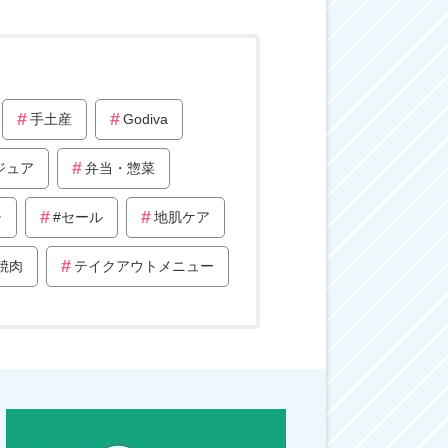
手土産
Godiva
ジュア
弁当・惣菜
チ
#セール
地肌ケア
焼肉
テイクアウトメニュー