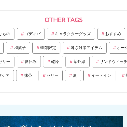
OTHER TAGS
りもの
ゴディバ
キャラクターグッズ
おすすめ
和菓子
季節限定
暑さ対策アイテム
オー
ゼリー
夏休み
乾燥
紫外線
サンドウィッ
皮ケア
抹茶
ゼリー
夏
イートイン