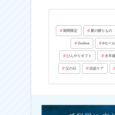
期間限定
夏の贈りもの
Godiva
#セー
ひんやりギフト
水羊
父の日
頭皮ケア