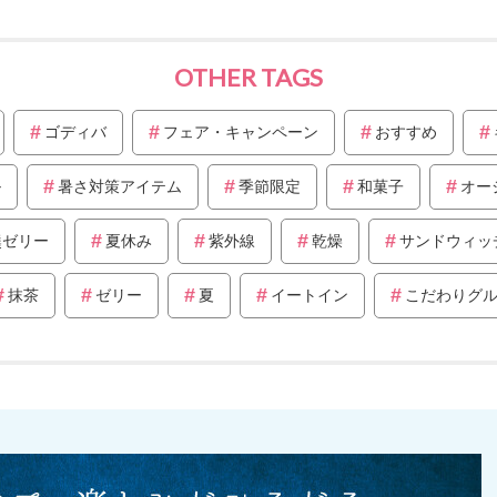
OTHER TAGS
ゴディバ
フェア・キャンペーン
おすすめ
ル
暑さ対策アイテム
季節限定
和菓子
オー
羹ゼリー
夏休み
紫外線
乾燥
サンドウィッ
抹茶
ゼリー
夏
イートイン
こだわりグ