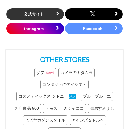
公式サイト
OTHER STORES
ゾフ
カメラのキタムラ
New!
コンタクトのアイシティ
コスメティックス シドニー
ブルーブルーエ
求人
無印良品 500
トモズ
ガシャココ
書房すみよし
ヒビヤカダンスタイル
アインズ＆トルペ