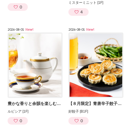
ミスターミニット [1F]
0
4
2026-08-01
New!
2026-08-01
New!
豊かな香りと余韻を楽しむ、ダージリン夏摘み紅茶。
【８月限定】青唐辛子餃子 発売中！
ルピシア [1F]
好餃子 [B1F]
0
0