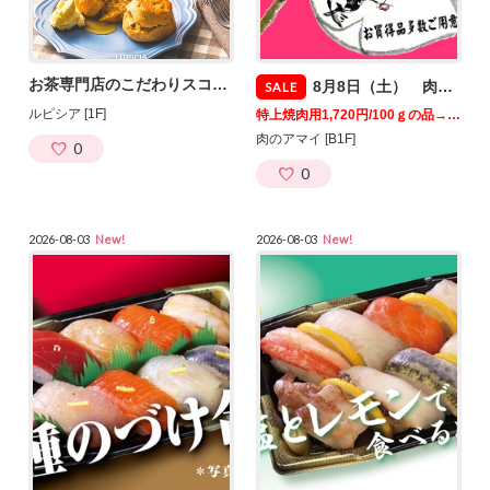
お茶専門店のこだわりスコーン
8月8日（土） 肉のアマイ第二土曜セール♪開催♪JRE POINT3倍！
SALE
ルピシア [1F]
特上焼肉用1,720円/100ｇの品→1,080円
肉のアマイ [B1F]
0
0
2026-08-03
New!
2026-08-03
New!