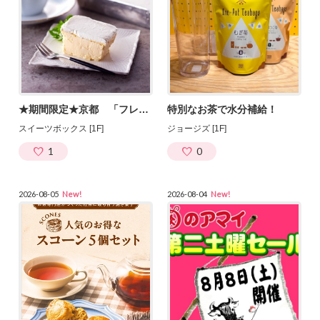
★期間限定★京都 「フレフレボン」が出店！
特別なお茶で水分補給！
スイーツボックス [1F]
ジョージズ [1F]
1
0
2026-08-05
New!
2026-08-04
New!