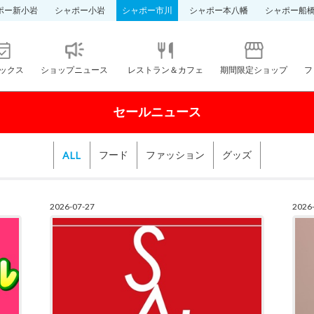
ポー新小岩
シャポー小岩
シャポー市川
シャポー本八幡
シャポー船
ックス
ショップニュース
レストラン＆カフェ
期間限定ショップ
フ
セールニュース
ALL
フード
ファッション
グッズ
2026-07-27
2026