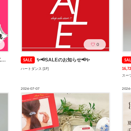
0
！
✨📢SALEのお知らせ📢✨
SALE
SA
16,
ハートダンス [1F]
スーツ
2026-07-07
2026