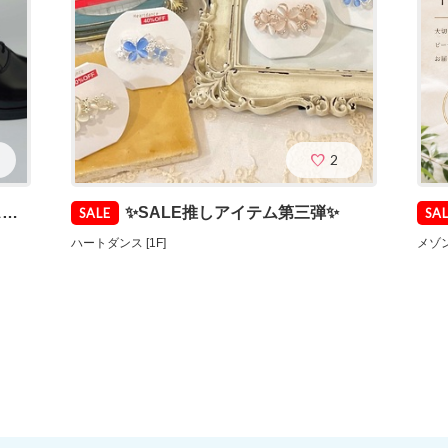
2
F
✨SALE推しアイテム第三弾✨
SALE
SA
ハートダンス [1F]
メゾン