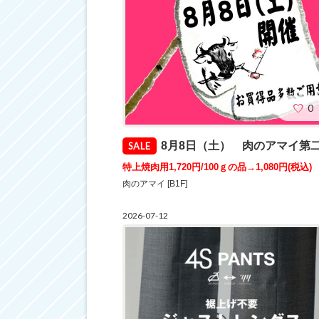
0
8月8日（土） 肉のアマイ第二土曜セール♪開催♪JRE POINT3倍
SALE
特上焼肉用1,720円/100ｇの品→1,080円
(税込)
肉のアマイ [B1F]
2026-07-12