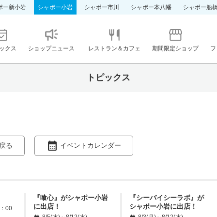
ポー新小岩
シャポー小岩
シャポー市川
シャポー本八幡
シャポー船
ックス
ショップニュース
レストラン＆カフェ
期間限定ショップ
フ
トピックス
戻る
イベントカレンダー
『喰心』がシャポー小岩
『シーバイシーラボ』が
に出店！
シャポー小岩に出店！
：00
8/5(水)～8/12(水)
8/3(月)～8/12(水)