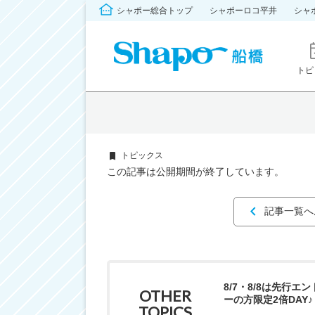
シャポー総合トップ
シャポーロコ平井
シャ
トピ
トピックス
この記事は公開期間が終了しています。
記事一覧へ
8/7・8/8は先行エ
OTHER
ーの方限定2倍DAY♪
TOPICS